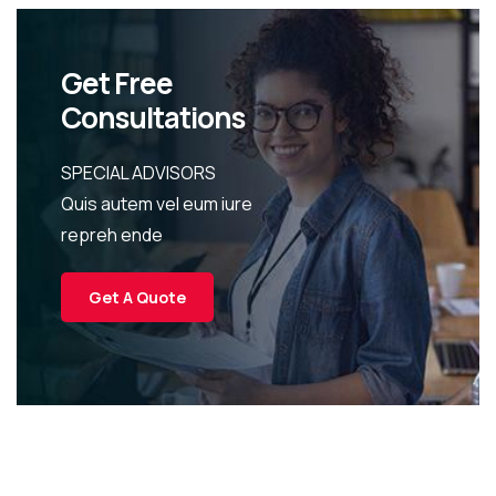
Get Free
Consultations
SPECIAL ADVISORS
Quis autem vel eum iure
repreh ende
Get A Quote