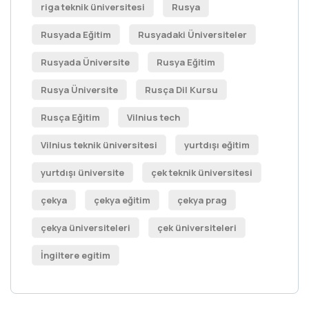
riga teknik üniversitesi
Rusya
Rusyada Eğitim
Rusyadaki Üniversiteler
Rusyada Üniversite
Rusya Eğitim
Rusya Üniversite
Rusça Dil Kursu
Rusça Eğitim
Vilnius tech
Vilnius teknik üniversitesi
yurtdışı eğitim
yurtdışı üniversite
çek teknik üniversitesi
çekya
çekya eğitim
çekya prag
çekya üniversiteleri
çek üniversiteleri
İngiltere egitim