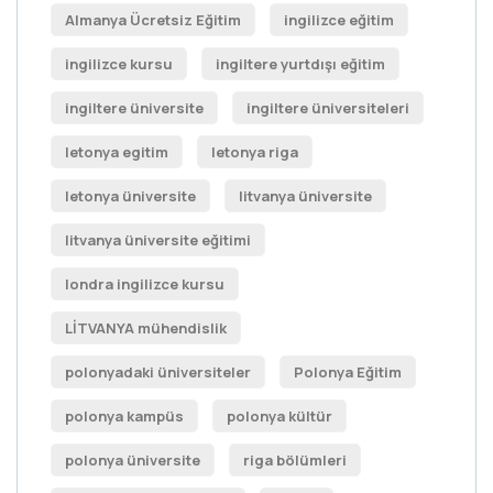
Almanya Ücretsiz Eğitim
ingilizce eğitim
ingilizce kursu
ingiltere yurtdışı eğitim
ingiltere üniversite
ingiltere üniversiteleri
letonya egitim
letonya riga
letonya üniversite
litvanya üniversite
litvanya üniversite eğitimi
londra ingilizce kursu
LİTVANYA mühendislik
polonyadaki üniversiteler
Polonya Eğitim
polonya kampüs
polonya kültür
polonya üniversite
riga bölümleri