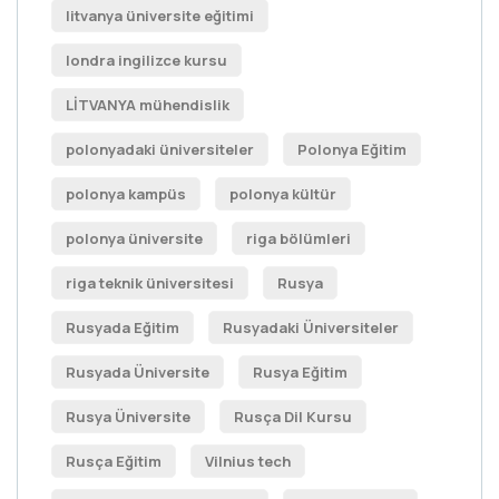
litvanya üniversite eğitimi
londra ingilizce kursu
LİTVANYA mühendislik
polonyadaki üniversiteler
Polonya Eğitim
polonya kampüs
polonya kültür
polonya üniversite
riga bölümleri
riga teknik üniversitesi
Rusya
Rusyada Eğitim
Rusyadaki Üniversiteler
Rusyada Üniversite
Rusya Eğitim
Rusya Üniversite
Rusça Dil Kursu
Rusça Eğitim
Vilnius tech