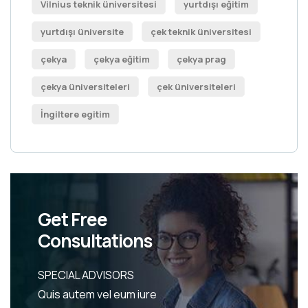
Vilnius teknik üniversitesi
yurtdışı eğitim
yurtdışı üniversite
çek teknik üniversitesi
çekya
çekya eğitim
çekya prag
çekya üniversiteleri
çek üniversiteleri
İngiltere egitim
Get Free
Consultations
SPECIAL ADVISORS
Quis autem vel eum iure