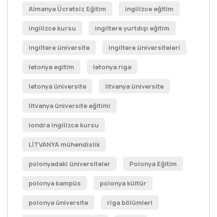
Almanya Ücretsiz Eğitim
ingilizce eğitim
ingilizce kursu
ingiltere yurtdışı eğitim
ingiltere üniversite
ingiltere üniversiteleri
letonya egitim
letonya riga
letonya üniversite
litvanya üniversite
litvanya üniversite eğitimi
londra ingilizce kursu
LİTVANYA mühendislik
polonyadaki üniversiteler
Polonya Eğitim
polonya kampüs
polonya kültür
polonya üniversite
riga bölümleri