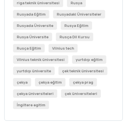
riga teknik üniversitesi
Rusya
Rusyada Eğitim
Rusyadaki Üniversiteler
Rusyada Üniversite
Rusya Eğitim
Rusya Üniversite
Rusça Dil Kursu
Rusça Eğitim
Vilnius tech
Vilnius teknik üniversitesi
yurtdışı eğitim
yurtdışı üniversite
çek teknik üniversitesi
çekya
çekya eğitim
çekya prag
çekya üniversiteleri
çek üniversiteleri
İngiltere egitim