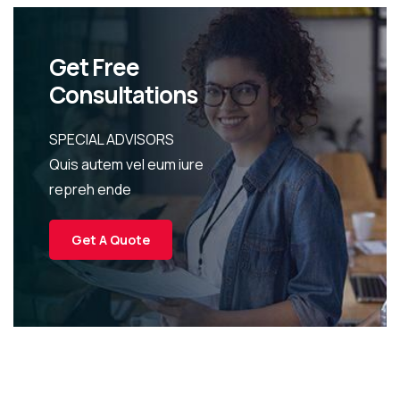
Get Free
Consultations
SPECIAL ADVISORS
Quis autem vel eum iure
repreh ende
Get A Quote