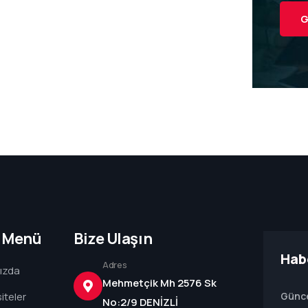
G
ı Menü
Bize Ulaşın
Hab
Adres
ızda
Mehmetçik Mh 2576 Sk
iteler
Günce
No:2/9 DENİZLİ