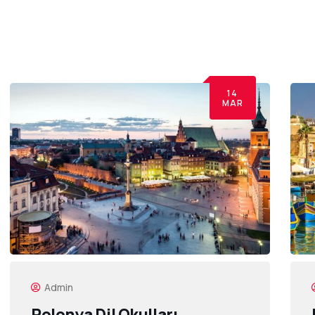
14
MAR
Admin
Polonya Dil Okulları