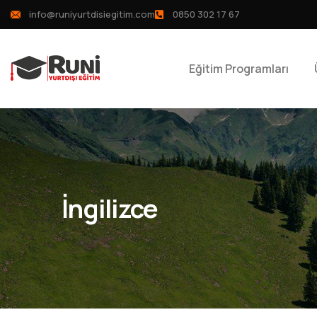
info@runiyurtdisiegitim.com
0850 302 17 67
Eğitim Programları
İngilizce