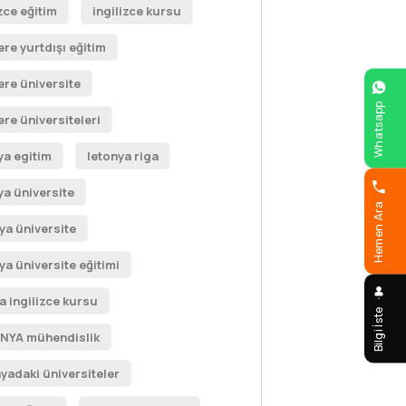
izce eğitim
ingilizce kursu
ere yurtdışı eğitim
tere üniversite
Whatsapp
ere üniversiteleri
ya egitim
letonya riga
ya üniversite
Hemen Ara
nya üniversite
nya üniversite eğitimi
a ingilizce kursu
Bilgi İste
NYA mühendislik
yadaki üniversiteler