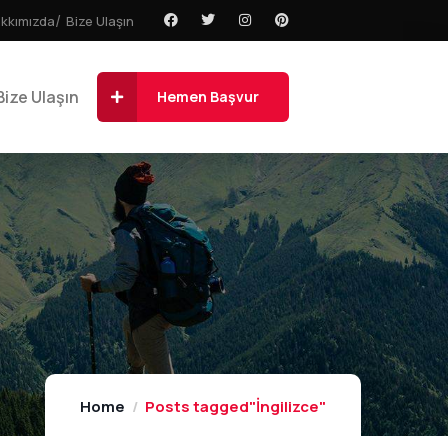
kkımızda
Bize Ulaşın
Bize Ulaşın
Hemen Başvur
Home
Posts tagged"İngilizce"