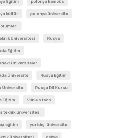
ya Eğitim
polonya kampüs
ya kültür
polonya üniversite
bölümleri
teknik üniversitesi
Rusya
da Eğitim
daki Üniversiteler
da Üniversite
Rusya Eğitim
 Üniversite
Rusça Dil Kursu
 Eğitim
Vilnius tech
us teknik üniversitesi
ışı eğitim
yurtdışı üniversite
eknik üniversitesi
çekya