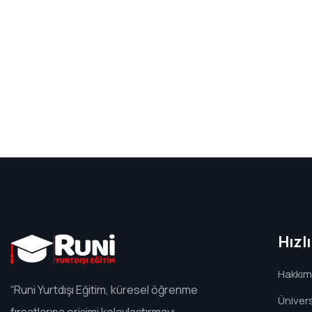
Hızl
Hakkım
“Runi Yurtdışı Eğitim, küresel öğrenme
Ünivers
fırsatlarına erişimi kolaylaştırmayı