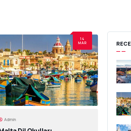
14
RECE
MAR
Admin
Malta Dil Okulları