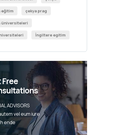
 eğitim
çekya prag
 üniversiteleri
niversiteleri
İngiltere egitim
 Free
sultations
IAL ADVISORS
autem vel eum iure
eh ende