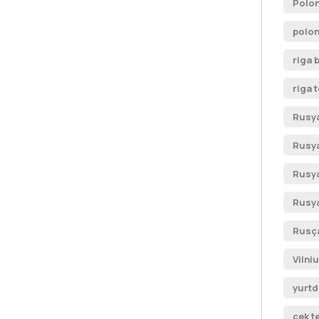
Polon
polon
riga 
riga 
Rusya
Rusya
Rusya
Rusya
Rusça
Vilni
yurtd
çek t