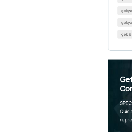
çekya
çekya
çek ü
Get
Con
SPEC
Quis 
repr