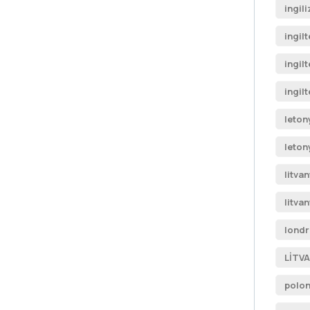
ingil
ingilt
ingil
ingilt
leton
leton
litva
litva
londr
LİTVA
polon