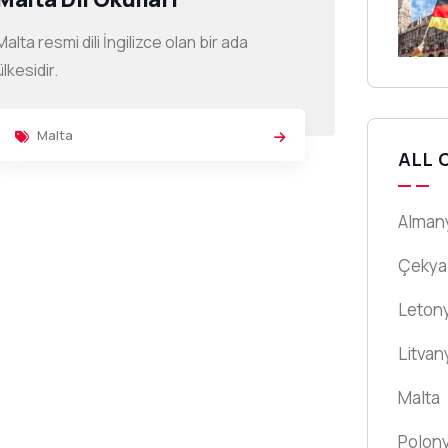
Malta resmi dili İngilizce olan bir ada
ülkesidir.
Malta
ALL 
Alman
Çekya
Leton
Litvan
Malta
Polon