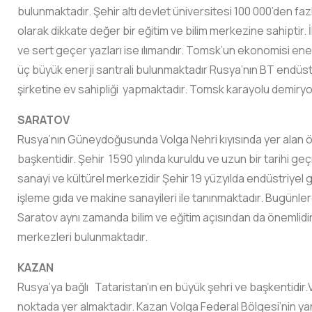
bulunmaktadır. Şehir altı devlet üniversitesi 100 000’den faz
olarak dikkate değer bir eğitim ve bilim merkezine sahiptir. İk
ve sert geçer yazları ise ılımandır. Tomsk’un ekonomisi ene
üç büyük enerji santrali bulunmaktadır Rusya’nın BT endüstr
şirketine ev sahipliği yapmaktadır. Tomsk karayolu demiryolu v
SARATOV
Rusya’nın Güneydoğusunda Volga Nehri kıyısında yer alan ön
başkentidir. Şehir 1590 yılında kuruldu ve uzun bir tarihi g
sanayi ve kültürel merkezidir Şehir 19 yüzyılda endüstriyel g
işleme gıda ve makine sanayileri ile tanınmaktadır. Bugünl
Saratov aynı zamanda bilim ve eğitim açısından da önemlidi
merkezleri bulunmaktadır.
KAZAN
Rusya’ya bağlı Tataristan’ın en büyük şehri ve başkentidir.V
noktada yer almaktadır. Kazan Volga Federal Bölgesi’nin yanı