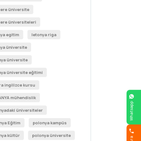
tere üniversite
tere üniversiteleri
nya egitim
letonya riga
nya üniversite
nya üniversite
nya üniversite eğitimi
a ingilizce kursu
ANYA mühendislik
Whatsapp
nyadaki üniversiteler
nya Eğitim
polonya kampüs
nya kültür
polonya üniversite