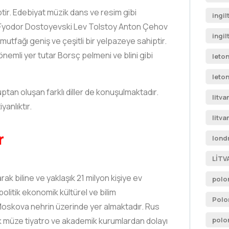
tir. Edebiyat müzik dans ve resim gibi
ingil
ir Fyodor Dostoyevski Lev Tolstoy Anton Çehov
ingil
mutfağı geniş ve çeşitli bir yelpazeye sahiptir.
emli yer tutar Borsç pelmeni ve blini gibi
leto
leto
ptan oluşan farklı diller de konuşulmaktadır.
litva
anlıktır.
litva
r
londr
LİTV
ak biline ve yaklaşık 21 milyon kişiye ev
polo
olitik ekonomik kültürel ve bilim
Polo
 Moskova nehrin üzerinde yer almaktadır. Rus
ok müze tiyatro ve akademik kurumlardan dolayı
polo