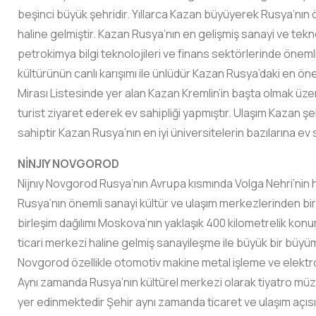
beşinci büyük şehridir. Yıllarca Kazan büyüyerek Rusya’nın ö
haline gelmiştir. Kazan Rusya’nın en gelişmiş sanayi ve tekno
petrokimya bilgi teknolojileri ve finans sektörlerinde önem
kültürünün canlı karışımı ile ünlüdür Kazan Rusya’daki en ö
Mirası Listesinde yer alan Kazan Kremlin’in başta olmak üzer
turist ziyaret ederek ev sahipliği yapmıştır. Ulaşım Kazan şe
sahiptir Kazan Rusya’nın en iyi üniversitelerin bazılarına ev 
NİNJIY NOVGOROD
Nijnıy Novgorod Rusya’nın Avrupa kısmında Volga Nehri’nin h
Rusya’nın önemli sanayi kültür ve ulaşım merkezlerinden biri
birleşim dağılımı Moskova’nın yaklaşık 400 kilometrelik konu
ticari merkezi haline gelmiş sanayileşme ile büyük bir büyü
Novgorod özellikle otomotiv makine metal işleme ve elektron
Aynı zamanda Rusya’nın kültürel merkezi olarak tiyatro müzik
yer edinmektedir Şehir aynı zamanda ticaret ve ulaşım açısı