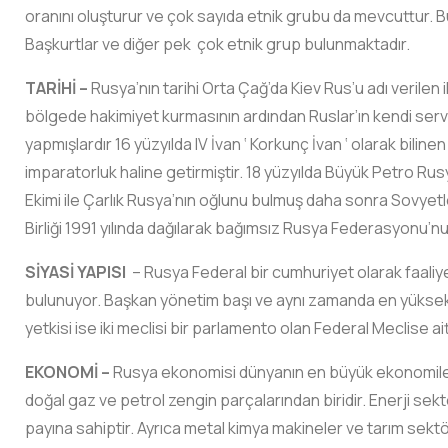
oranını oluşturur ve çok sayıda etnik grubu da mevcuttur. B
Başkurtlar ve diğer pek çok etnik grup bulunmaktadır.
TARİHİ –
Rusya’nın tarihi Orta Çağ’da Kiev Rus’u adı verilen 
bölgede hakimiyet kurmasının ardından Ruslar’ın kendi serve
yapmışlardır 16 yüzyılda IV İvan ‘ Korkunç İvan ‘ olarak biline
imparatorluk haline getirmiştir. 18 yüzyılda Büyük Petro Rus
Ekimi ile Çarlık Rusya’nın oğlunu bulmuş daha sonra Sovyetler 
Birliği 1991 yılında dağılarak bağımsız Rusya Federasyonu’nun
SİYASİ YAPISI
– Rusya Federal bir cumhuriyet olarak faaliy
bulunuyor. Başkan yönetim başı ve aynı zamanda en yüksek
yetkisi ise iki meclisi bir parlamento olan Federal Meclise ait
EKONOMİ –
Rusya ekonomisi dünyanın en büyük ekonomileri
doğal gaz ve petrol zengin parçalarından biridir. Enerji se
payına sahiptir. Ayrıca metal kimya makineler ve tarım sekt