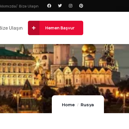
kkımızda
Bize Ulaşın
Bize Ulaşın
Hemen Başvur
Home
Rusya