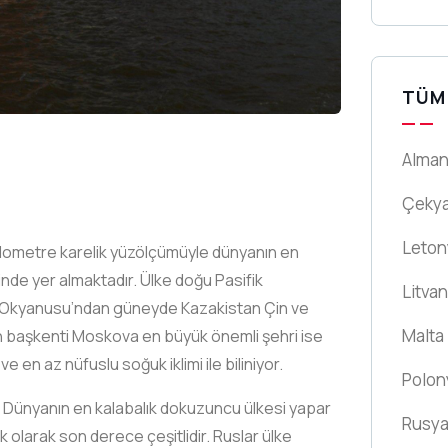
TÜM
Alma
Çeky
Leton
ilometre karelik yüzölçümüyle dünyanın en
inde yer almaktadır. Ülke doğu Pasifik
Litva
k Okyanusu’ndan güneyde Kazakistan Çin ve
Malta
ın başkenti Moskova en büyük önemli şehri ise
 en az nüfuslu soğuk iklimi ile biliniyor.
Polon
ır. Dünyanın en kalabalık dokuzuncu ülkesi yapar
Rusy
 olarak son derece çeşitlidir. Ruslar ülke