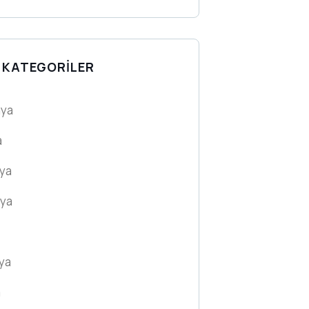
 KATEGORILER
nya
a
ya
nya
ya
a