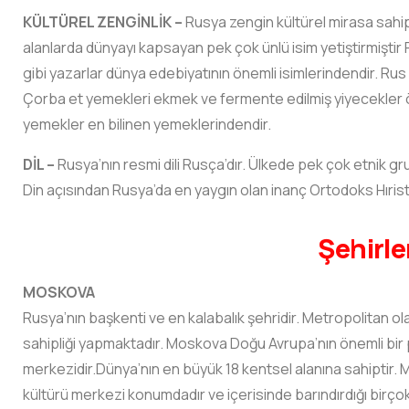
KÜLTÜREL ZENGİNLİK –
Rusya zengin kültürel mirasa sahip
alanlarda dünyayı kapsayan pek çok ünlü isim yetiştirmişt
gibi yazarlar dünya edebiyatının önemli isimlerindendir. Rus 
Çorba et yemekleri ekmek ve fermente edilmiş yiyecekler ön
yemekler en bilinen yemeklerindendir.
DİL –
Rusya’nın resmi dili Rusça’dır. Ülkede pek çok etnik gru
Din açısından Rusya’da en yaygın olan inanç Ortodoks Hıristiy
Şehirle
MOSKOVA
Rusya’nın başkenti ve en kalabalık şehridir. Metropolitan olar
sahipliği yapmaktadır. Moskova Doğu Avrupa’nın önemli bir p
merkezidir.Dünya’nın en büyük 18 kentsel alanına sahiptir.
kültürü merkezi konumdadır ve içerisinde barındırdığı birç