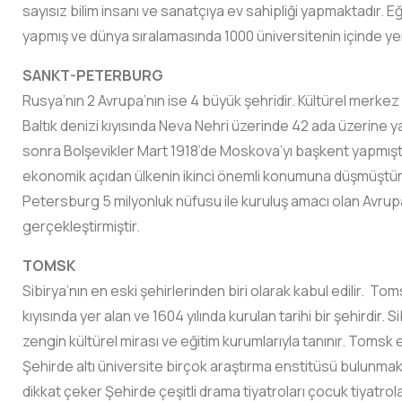
sayısız bilim insanı ve sanatçıya ev sahipliği yapmaktadır. Eği
yapmış ve dünya sıralamasında 1000 üniversitenin içinde yer 
SANKT-PETERBURG
Rusya’nın 2 Avrupa’nın ise 4 büyük şehridir. Kültürel merkez o
Baltık denizi kıyısında Neva Nehri üzerinde 42 ada üzerine 
sonra Bolşevikler Mart 1918’de Moskova’yı başkent yapmıştı
ekonomik açıdan ülkenin ikinci önemli konumuna düşmüştür. 
Petersburg 5 milyonluk nüfusu ile kuruluş amacı olan Avrup
gerçekleştirmiştir.
TOMSK
Sibirya’nın en eski şehirlerinden biri olarak kabul edilir. 
kıyısında yer alan ve 1604 yılında kurulan tarihi bir şehirdir. 
zengin kültürel mirası ve eğitim kurumlarıyla tanınır. Tomsk e
Şehirde altı üniversite birçok araştırma enstitüsü bulunmak
dikkat çeker Şehirde çeşitli drama tiyatroları çocuk tiyatrolar