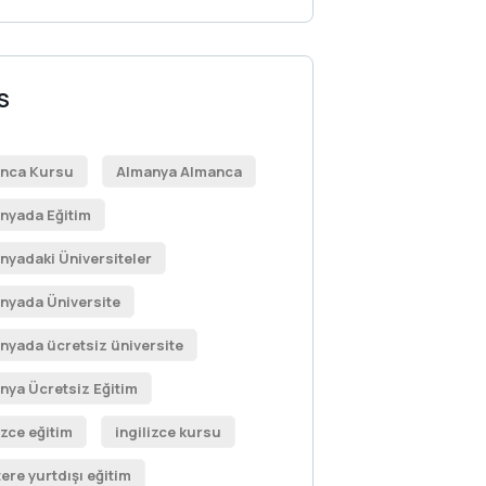
S
nca Kursu
Almanya Almanca
nyada Eğitim
nyadaki Üniversiteler
nyada Üniversite
nyada ücretsiz üniversite
nya Ücretsiz Eğitim
izce eğitim
ingilizce kursu
tere yurtdışı eğitim