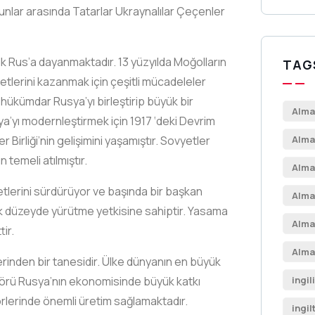
unlar arasında Tatarlar Ukraynalılar Çeçenler
ilk Rus’a dayanmaktadır. 13 yüzyılda Moğolların
TAG
tlerini kazanmak için çeşitli mücadeleler
n hükümdar Rusya’yı birleştirip büyük bir
Alma
ya’yı modernleştirmek için 1917 ‘deki Devrim
Birliği’nin gelişimini yaşamıştır. Sovyetler
Alma
 temeli atılmıştır.
Alma
etlerini sürdürüyor ve başında bir başkan
Alma
 düzeyde yürütme yetkisine sahiptir. Yasama
Alma
tir.
Alma
nden bir tanesidir. Ülke dünyanın en büyük
ktörü Rusya’nın ekonomisinde büyük katkı
ingil
örlerinde önemli üretim sağlamaktadır.
ingil