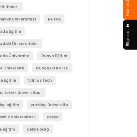
Hemen Ara
 bölümleri
teknik üniversitesi
Rusya
ada Eğitim
Bilgi İste
adaki Üniversiteler
ada Üniversite
Rusya Eğitim
a Üniversite
Rusça Dil Kursu
a Eğitim
Vilnius tech
us teknik üniversitesi
ışı eğitim
yurtdışı üniversite
eknik üniversitesi
çekya
a eğitim
çekya prag