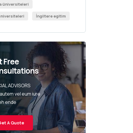
 üniversiteleri
niversiteleri
İngiltere egitim
t Free
nsultations
IAL ADVISORS
 autem vel eum iure
eh ende
Get A Quote