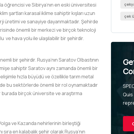
la öğrencisi ve Sibirya’nın en eski üniversitesi
çekya
lim şartları karasal iklime sahiptir kışları uzun
çek ü
rji üretimi ve sanayiye dayanmaktadır. Şehirde
isinde önemli bir merkezi ve birçok teknoloji
e hava yolu ile ulaşılabilir bir şehirdir.
emli bir şehirdir. Rusya’nın Saratov Olbastının
Ge
eçmişe sahiptir Saratov aynı zamanda önemli bir
Co
elişimle hızla büyüdü ve özellikle tarım metal
erde bu sektörlerde önemli bir rol oynamaktadır
SPEC
r burada birçok üniversite ve araştırma
Quis
repr
olga ve Kazanda nehirlerinin birleştiği
 sıra en kalabalık şehir olarak Rusya’nın