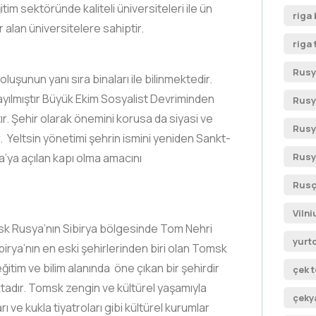
tim sektöründe kaliteli üniversiteleri ile ün
riga
alan üniversitelere sahiptir.
riga 
Rusy
luşunun yanı sıra binaları ile bilinmektedir.
yayılmıştır Büyük Ekim Sosyalist Devriminden
Rusy
r. Şehir olarak önemini korusa da siyasi ve
Rusy
Yeltsin yönetimi şehrin ismini yeniden Sankt-
a’ya açılan kapı olma amacını
Rusy
Rusç
Vilni
Tomsk Rusya’nın Sibirya bölgesinde Tom Nehri
yurtd
Sibirya’nın en eski şehirlerinden biri olan Tomsk
ğitim ve bilim alanında öne çıkan bir şehirdir
çek t
tadır. Tomsk zengin ve kültürel yaşamıyla
çeky
ı ve kukla tiyatroları gibi kültürel kurumlar