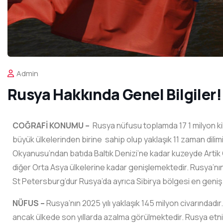
Admin
Rusya Hakkında Genel Bilgiler!
COĞRAFİ KONUMU –
Rusya nüfusu toplamda 17 1 milyon k
büyük ülkelerinden birine sahip olup yaklaşık 11 zaman dilim
Okyanusu’ndan batıda Baltık Denizi’ne kadar kuzeyde Arti
diğer Orta Asya ülkelerine kadar genişlemektedir. Rusya’n
St Petersburg’dur Rusya’da ayrıca Sibirya bölgesi en geniş ve
NÜFUS –
Rusya’nın 2025 yılı yaklaşık 145 milyon civarındad
ancak ülkede son yıllarda azalma görülmektedir. Rusya etnik