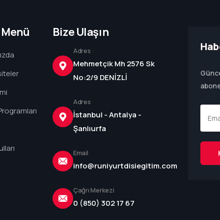
ı Menü
Bize Ulaşın
Hab
Adres
ızda
Mehmetçik Mh 2576 Sk
iteler
Günce
No:2/9 DENİZLİ
abone
imi
Adres
Programları
İstanbul - Antalya -
Şanlıurfa
lları
Email
info@runiyurtdisiegitim.com
Çağrı Merkezi
0 (850) 302 17 67