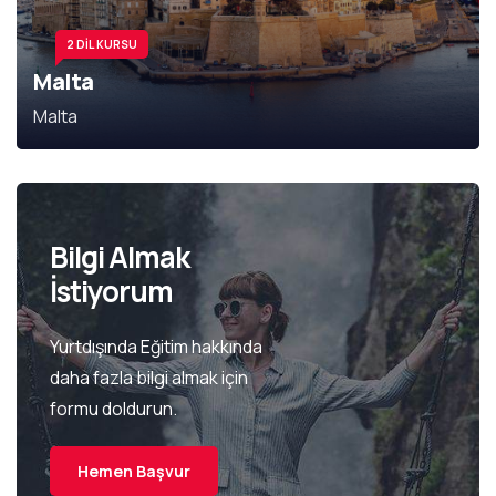
2 DIL KURSU
Malta
Malta
Bilgi Almak
İstiyorum
Yurtdışında Eğitim hakkında
daha fazla bilgi almak için
formu doldurun.
Hemen Başvur