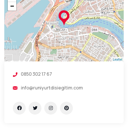
−
Leaflet
0850 302 17 67
info@runiyurtdisiegitim.com