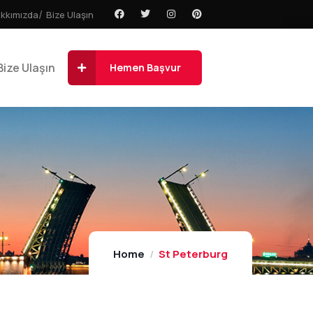
kkımızda
Bize Ulaşın
Bize Ulaşın
Hemen Başvur
Home
St Peterburg