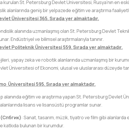
nda kurulan St. Petersburg Devlet Üniversitesi, Rusya’nın en eski v
islik alanlarında geniş bir yelpazede eğitim ve araştırma faaliyetl
vlet Üniversitesi 365. Sırada yer almaktadır.
dislik alanında uzmanlaşmış olan St. Petersburg Devlet Teknik
nar. Endüstriyel ve bilimsel araştırmalarıyla tanınır.
vlet Politeknik Üniversitesi 559. Sırada yer almaktadır.
ojileri, yapay zeka ve robotik alanlarında uzmanlaşmış bir kurum
vlet Üniversitesi of Ekonomi, ulusal ve uluslararası düzeyde ta
mo Üniversitesi 595. Sırada yer almaktadır.
ıp alanında eğitim ve araştırma yapan St. Petersburg Devlet Ünive
eri alanlarında lisans ve lisansüstü programlar sunar.
r (Спбгик)
: Sanat, tasarım, müzik, tiyatro ve film gibi alanlard
ne katkıda bulunan bir kurumdur.