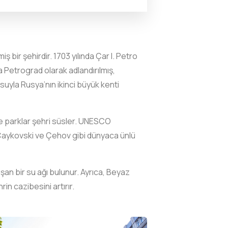
 bir şehirdir. 1703 yılında Çar I. Petro
a Petrograd olarak adlandırılmış,
suyla Rusya’nın ikinci büyük kenti
 ve parklar şehri süsler. UNESCO
i, Çaykovski ve Çehov gibi dünyaca ünlü
uşan bir su ağı bulunur. Ayrıca, Beyaz
n cazibesini artırır.