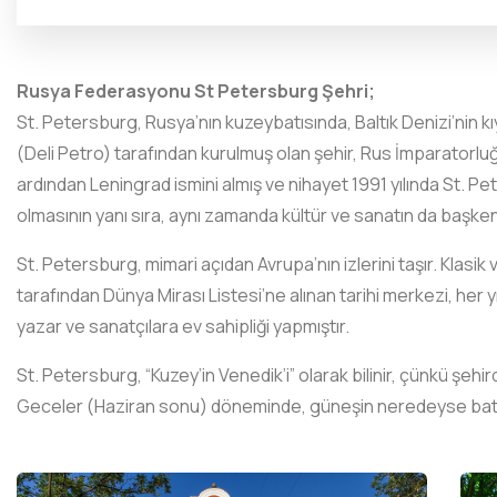
Rusya Federasyonu St Petersburg Şehri;
St. Petersburg, Rusya’nın kuzeybatısında, Baltık Denizi’nin kıy
(Deli Petro) tarafından kurulmuş olan şehir, Rus İmparatorluğu
ardından Leningrad ismini almış ve nihayet 1991 yılında St. Pe
olmasının yanı sıra, aynı zamanda kültür ve sanatın da başkenti
St. Petersburg, mimari açıdan Avrupa’nın izlerini taşır. Klasi
tarafından Dünya Mirası Listesi’ne alınan tarihi merkezi, her y
yazar ve sanatçılara ev sahipliği yapmıştır.
St. Petersburg, “Kuzey’in Venedik’i” olarak bilinir, çünkü şehi
Geceler (Haziran sonu) döneminde, güneşin neredeyse batmadı