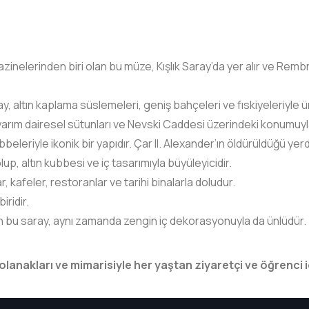
zinelerinden biri olan bu müze, Kışlık Saray’da yer alır ve Rembr
ay, altın kaplama süslemeleri, geniş bahçeleri ve fıskiyeleriyle ü
e yarım dairesel sütunları ve Nevski Caddesi üzerindeki konumuyl
beleriyle ikonik bir yapıdır. Çar II. Alexander’ın öldürüldüğü yerd
p, altın kubbesi ve iç tasarımıyla büyüleyicidir.
 kafeler, restoranlar ve tarihi binalarla doludur.
ridir.
en bu saray, aynı zamanda zengin iç dekorasyonuyla da ünlüdür.
m olanakları ve mimarisiyle her yaştan ziyaretçi ve öğrenci 