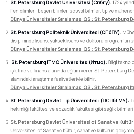
St. Petersburg Devlet Üniversitesi (Спбгу)
: 1724 yılı
Fen bilimleri, beşeri bilimler, sosyal bilimler, tıp ve mühend
Dünya Üniversiteler Sıralaması QS : St. Petersburg De
St. Petersburg Politeknik Üniversitesi (СПбПУ)
:
Mühen
disiplininde lisans, yüksek lisans ve doktora programları su
Dünya Üniversiteler Sıralaması QS : St. Petersburg De
St. Petersburg ITMO Üniversitesi(Итмо)
:
Bilgi teknol
işletme ve finans alanında eğitim veren St. Petersburg De
alanındaki araştırma faaliyetleriyle bilinir.
Dünya Üniversiteler Sıralaması QS : St. Petersburg It
St. Petersburg Devlet Tıp Üniversitesi (ПСПбГМУ)
: T
hekimliği fakültesi ve eczacılık fakültesi gibi sağlık biliml
St. Petersburg Devlet Üniversitesi of Sanat ve Kültü
Üniversitesi of Sanat ve Kültür, sanat ve kültürün gelişimi