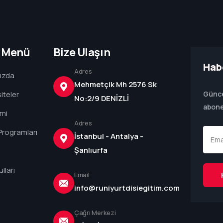
ı Menü
Bize Ulaşın
Hab
Adres
ızda
Mehmetçik Mh 2576 Sk
iteler
Günce
No:2/9 DENİZLİ
abone
imi
Adres
Programları
İstanbul - Antalya -
Şanlıurfa
lları
Email
info@runiyurtdisiegitim.com
Çağrı Merkezi