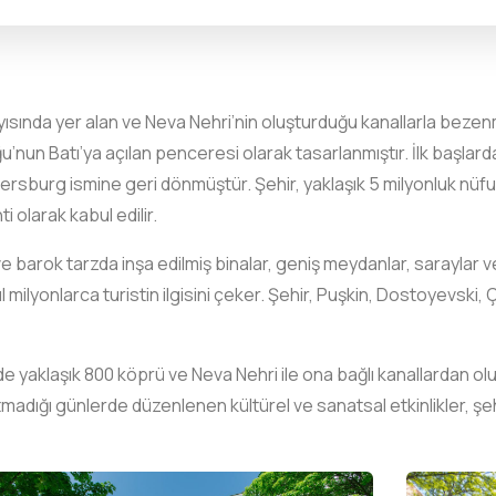
ısında yer alan ve Neva Nehri’nin oluşturduğu kanallarla bezenmiş
’nun Batı’ya açılan penceresi olarak tasarlanmıştır. İlk başlard
tersburg ismine geri dönmüştür. Şehir, yaklaşık 5 milyonluk nüfu
 olarak kabul edilir.
k ve barok tarzda inşa edilmiş binalar, geniş meydanlar, saraylar
ıl milyonlarca turistin ilgisini çeker. Şehir, Puşkin, Dostoyevsk
rde yaklaşık 800 köprü ve Neva Nehri ile ona bağlı kanallardan ol
ğı günlerde düzenlenen kültürel ve sanatsal etkinlikler, şehri