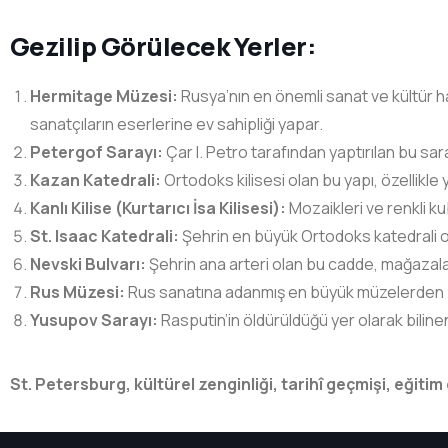
Gezilip Görülecek Yerler:
Hermitage Müzesi:
Rusya’nın en önemli sanat ve kültür ha
sanatçıların eserlerine ev sahipliği yapar.
Petergof Sarayı:
Çar I. Petro tarafından yaptırılan bu sar
Kazan Katedrali:
Ortodoks kilisesi olan bu yapı, özellikl
Kanlı Kilise (Kurtarıcı İsa Kilisesi):
Mozaikleri ve renkli kub
St. Isaac Katedrali:
Şehrin en büyük Ortodoks katedrali olu
Nevski Bulvarı:
Şehrin ana arteri olan bu cadde, mağazalar,
Rus Müzesi:
Rus sanatına adanmış en büyük müzelerden bi
Yusupov Sarayı:
Rasputin’in öldürüldüğü yer olarak bilin
St. Petersburg, kültürel zenginliği, tarihî geçmişi, eğiti