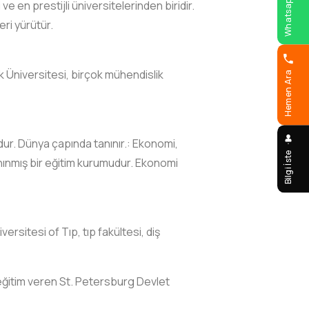
Whatsapp
e en prestijli üniversitelerinden biridir.
eri yürütür.
 Üniversitesi, birçok mühendislik
Hemen Ara
dur. Dünya çapında tanınır.: Ekonomi,
Bilgi İste
nınmış bir eğitim kurumudur. Ekonomi
rsitesi of Tıp, tıp fakültesi, diş
a eğitim veren St. Petersburg Devlet