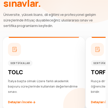
sınavlar.
Üniversite, yüksek lisans, dil eğitimi ve profesyonel gelişim
süreçlerinde ihtiyaç duyabileceğiniz uluslararası sınav ve
sertifika programlarını keşfedin.
SERTIFIKALAR
SERTIFIK
TOLC
TORF
İtalya başta olmak üzere farklı akademik
Rusça dil y
başvuru süreçlerinde kullanılan değerlendirme
öğrenciler 
sınavı.
biridir.
Detayları İncele
Detayları İ