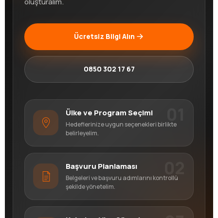
oluşturalım.
Ücretsiz Bilgi Alın
0850 302 17 67
01
Ülke ve Program Seçimi
Hedeflerinize uygun seçenekleri birlikte
belirleyelim.
02
Başvuru Planlaması
Belgeleri ve başvuru adımlarını kontrollü
şekilde yönetelim.