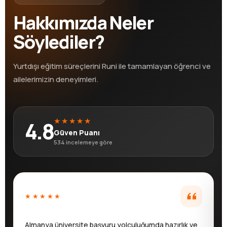
Hakkımızda Neler
Söylediler?
Yurtdışı eğitim süreçlerini Runi ile tamamlayan öğrenci ve
ailelerimizin deneyimleri.
★
★
★
★
★
4.8
Güven Puanı
534 incelemeye göre
★★★★★
Almanya üniversite başvuru yolculuğumda hazırlık ve