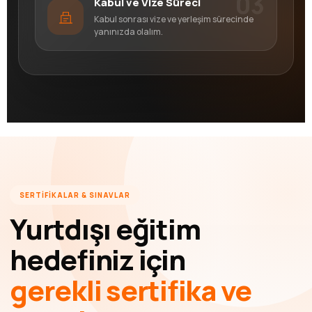
03
Kabul ve Vize Süreci
Kabul sonrası vize ve yerleşim sürecinde
yanınızda olalım.
SERTİFİKALAR & SINAVLAR
Yurtdışı eğitim
hedefiniz için
gerekli sertifika ve