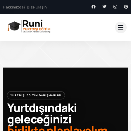
Hakkımızda
Bize Ulaşın
YURTDIŞI EĞİTİM DANIŞMANLIĞI
Yurtdışındaki
geleceğinizi
birlikte planlayalım.