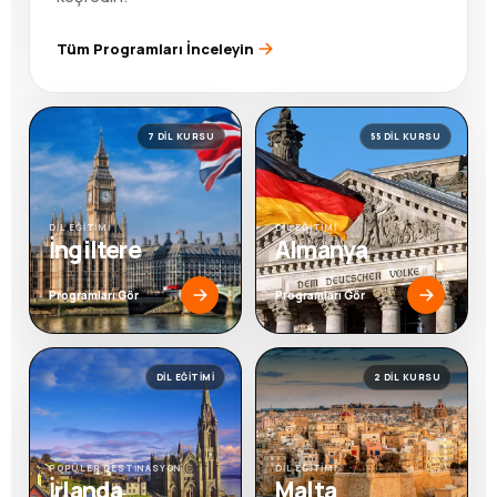
Tüm Programları İnceleyin
7 DIL KURSU
55 DIL KURSU
DİL EĞİTİMİ
DİL EĞİTİMİ
İngiltere
Almanya
Programları Gör
Programları Gör
DIL EĞITIMI
2 DIL KURSU
POPÜLER DESTİNASYON
DİL EĞİTİMİ
İrlanda
Malta