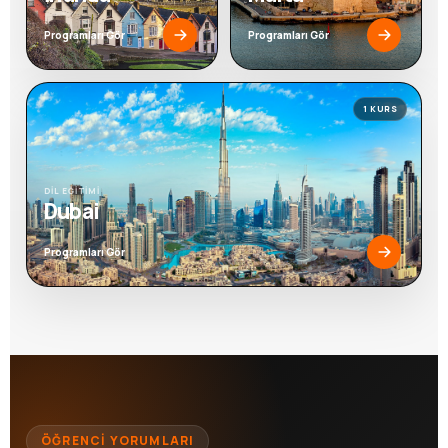
Programları Gör
Programları Gör
1 KURS
DİL EĞİTİMİ
Dubai
Programları Gör
ÖĞRENCİ YORUMLARI