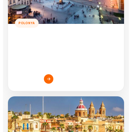
POLONYA
Polonya Dil Okulları
Polonya’da dil eğitimi almanın avantajlarını, okul
seçeneklerini ve başvuru sürecinde dikkat edilmesi
gereken noktaları keşfedin.
Yazıyı İnceleyin